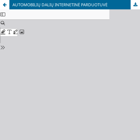
AUTOMOBILIŲ DALIŲ INTERNETINĖ PARDUOTUVĖ