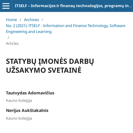
ITSELF – Informacijos ir finansų technologijos, programų inžinerija ir studijos
Home
/
Archives
/
No. 2 (2021): ITSELF - Information and Finance Technology, Software
Engineering and Learning
/
Articles
STATYBŲ ĮMONĖS DARBŲ
UŽSAKYMO SVETAINĖ
Tautvydas Adomavičius
Kauno kolegija
Nerijus Aukštakalnis
Kauno kolegija