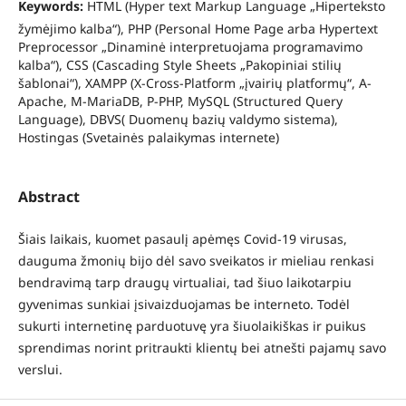
Keywords:
HTML (Hyper text Markup Language „Hiperteksto
žymėjimo kalba“), PHP (Personal Home Page arba Hypertext
Preprocessor „Dinaminė interpretuojama programavimo
kalba“), CSS (Cascading Style Sheets „Pakopiniai stilių
šablonai“), XAMPP (X-Cross-Platform „įvairių platformų“, A-
Apache, M-MariaDB, P-PHP, MySQL (Structured Query
Language), DBVS( Duomenų bazių valdymo sistema),
Hostingas (Svetainės palaikymas internete)
Abstract
Šiais laikais, kuomet pasaulį apėmęs Covid-19 virusas,
dauguma žmonių bijo dėl savo sveikatos ir mieliau renkasi
bendravimą tarp draugų virtualiai, tad šiuo laikotarpiu
gyvenimas sunkiai įsivaizduojamas be interneto. Todėl
sukurti internetinę parduotuvę yra šiuolaikiškas ir puikus
sprendimas norint pritraukti klientų bei atnešti pajamų savo
verslui.