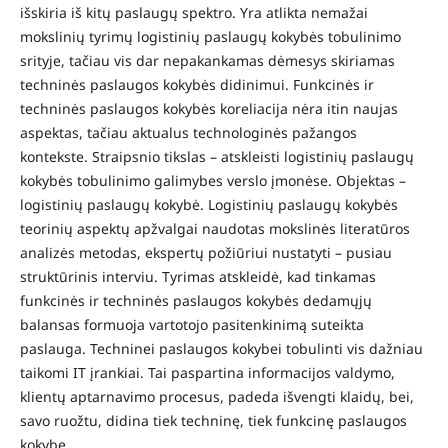
išskiria iš kitų paslaugų spektro. Yra atlikta nemažai
mokslinių tyrimų logistinių paslaugų kokybės tobulinimo
srityje, tačiau vis dar nepakankamas dėmesys skiriamas
techninės paslaugos kokybės didinimui. Funkcinės ir
techninės paslaugos kokybės koreliacija nėra itin naujas
aspektas, tačiau aktualus technologinės pažangos
kontekste. Straipsnio tikslas – atskleisti logistinių paslaugų
kokybės tobulinimo galimybes verslo įmonėse. Objektas –
logistinių paslaugų kokybė. Logistinių paslaugų kokybės
teorinių aspektų apžvalgai naudotas mokslinės literatūros
analizės metodas, ekspertų požiūriui nustatyti – pusiau
struktūrinis interviu. Tyrimas atskleidė, kad tinkamas
funkcinės ir techninės paslaugos kokybės dedamųjų
balansas formuoja vartotojo pasitenkinimą suteikta
paslauga. Techninei paslaugos kokybei tobulinti vis dažniau
taikomi IT įrankiai. Tai paspartina informacijos valdymo,
klientų aptarnavimo procesus, padeda išvengti klaidų, bei,
savo ruožtu, didina tiek techninę, tiek funkcinę paslaugos
kokybę.