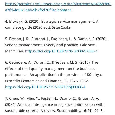
https://portalcris.vdu.lt/server/api/core/bitstreams/548b8380-
a7fd-4c61-9b44-9b7f5d70f64c/content
4. Blokdyk, G. (2020). Strategic service management: A
complete guide (2020 ed.). 5starCooks.
5. Bryson, J. R., Sundbo, J., Fuglsang, L., & Daniels, P. (2020).
Service management: Theory and practice. Palgrave
Macmillan.
https://doi.org/10.1007/978-3-030-52060-1
6. Cetindere, A., Duran, C., & Yetisen, M. S. (2015). The
effects of total quality management on the business
performance: An application in the province of Kütahya.
Procedia Economics and Finance, 23, 1376–1382.
https://doi.org/10.1016/S2212-5671(15)00366-4
7. Chen, W., Men, Y., Fuster, N., Osorio, C., & Juan, A. A.
(2024). Artificial intelligence in logistics optimization with
sustainable criteria: A review. Sustainability, 16(21), 9145.