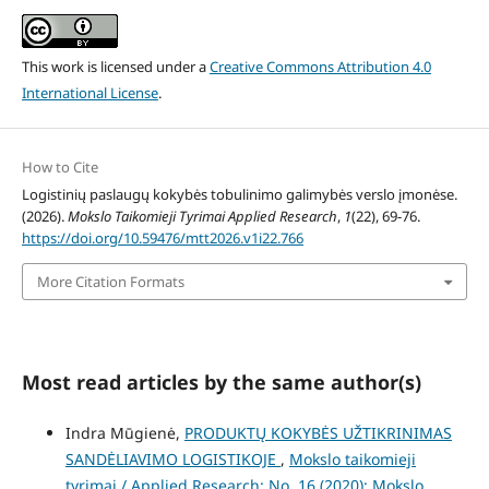
This work is licensed under a
Creative Commons Attribution 4.0
International License
.
How to Cite
Logistinių paslaugų kokybės tobulinimo galimybės verslo įmonėse.
(2026).
Mokslo Taikomieji Tyrimai Applied Research
,
1
(22), 69-76.
https://doi.org/10.59476/mtt2026.v1i22.766
More Citation Formats
Most read articles by the same author(s)
Indra Mūgienė,
PRODUKTŲ KOKYBĖS UŽTIKRINIMAS
SANDĖLIAVIMO LOGISTIKOJE
,
Mokslo taikomieji
tyrimai / Applied Research: No. 16 (2020): Mokslo