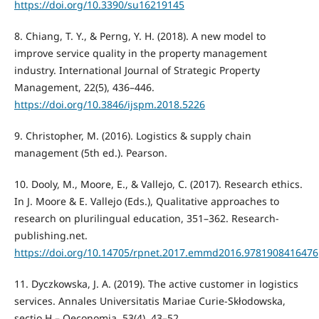
https://doi.org/10.3390/su16219145
8. Chiang, T. Y., & Perng, Y. H. (2018). A new model to
improve service quality in the property management
industry. International Journal of Strategic Property
Management, 22(5), 436–446.
https://doi.org/10.3846/ijspm.2018.5226
9. Christopher, M. (2016). Logistics & supply chain
management (5th ed.). Pearson.
10. Dooly, M., Moore, E., & Vallejo, C. (2017). Research ethics.
In J. Moore & E. Vallejo (Eds.), Qualitative approaches to
research on plurilingual education, 351–362. Research-
publishing.net.
https://doi.org/10.14705/rpnet.2017.emmd2016.9781908416476
11. Dyczkowska, J. A. (2019). The active customer in logistics
services. Annales Universitatis Mariae Curie-Skłodowska,
sectio H – Oeconomia, 53(4), 43–52.