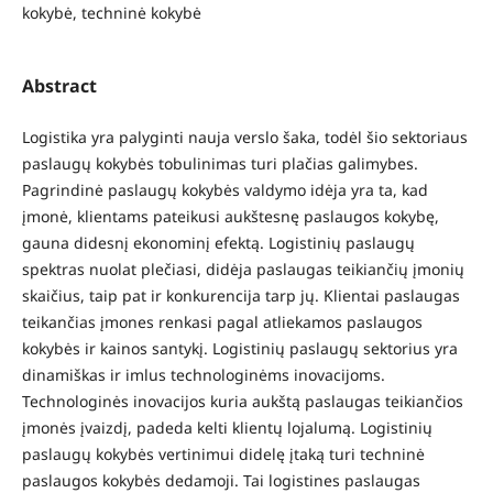
kokybė, techninė kokybė
Abstract
Logistika yra palyginti nauja verslo šaka, todėl šio sektoriaus
paslaugų kokybės tobulinimas turi plačias galimybes.
Pagrindinė paslaugų kokybės valdymo idėja yra ta, kad
įmonė, klientams pateikusi aukštesnę paslaugos kokybę,
gauna didesnį ekonominį efektą. Logistinių paslaugų
spektras nuolat plečiasi, didėja paslaugas teikiančių įmonių
skaičius, taip pat ir konkurencija tarp jų. Klientai paslaugas
teikančias įmones renkasi pagal atliekamos paslaugos
kokybės ir kainos santykį. Logistinių paslaugų sektorius yra
dinamiškas ir imlus technologinėms inovacijoms.
Technologinės inovacijos kuria aukštą paslaugas teikiančios
įmonės įvaizdį, padeda kelti klientų lojalumą. Logistinių
paslaugų kokybės vertinimui didelę įtaką turi techninė
paslaugos kokybės dedamoji. Tai logistines paslaugas