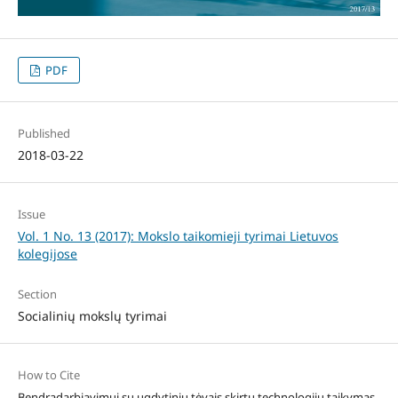
PDF
Published
2018-03-22
Issue
Vol. 1 No. 13 (2017): Mokslo taikomieji tyrimai Lietuvos
kolegijose
Section
Socialinių mokslų tyrimai
How to Cite
Bendradarbiavimui su ugdytinių tėvais skirtų technologijų taikymas