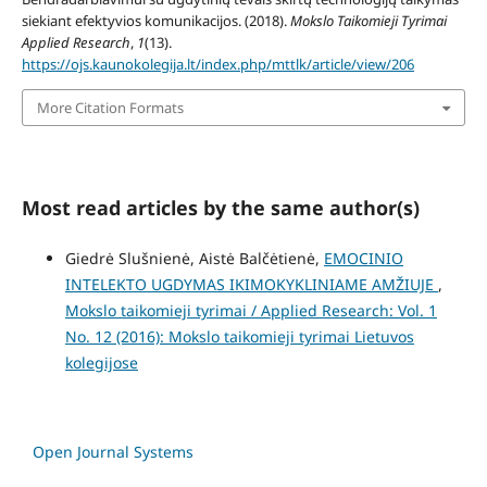
siekiant efektyvios komunikacijos. (2018).
Mokslo Taikomieji Tyrimai
Applied Research
,
1
(13).
https://ojs.kaunokolegija.lt/index.php/mttlk/article/view/206
More Citation Formats
Most read articles by the same author(s)
Giedrė Slušnienė, Aistė Balčėtienė,
EMOCINIO
INTELEKTO UGDYMAS IKIMOKYKLINIAME AMŽIUJE
,
Mokslo taikomieji tyrimai / Applied Research: Vol. 1
No. 12 (2016): Mokslo taikomieji tyrimai Lietuvos
kolegijose
Open Journal Systems