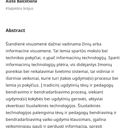
Aistė Balčėtienė
Klaipėdos licėjus
Abstract
Šiandienė visuomenė dažnai vadinama žinių arba
informacine visuomene. Tai lemia spartūs mokslo bei
technikos pokyčiai, o ypač informacinių technologijų. Sparti
informacinių technologijų plėtra, vis didėjantys žmonių
poreikiai bei reikalavimai švietimo sistemai, tai vidiniai ir
išoriniai veiksniai, kurie turi įtakos ugdymo(si) procesui bei
lemia jo pokyčius. Į tradicinį ugdytinių tėvų ir pedagogų
bendravimo ir bendradarbiavimo procesą, siekiant
ugdymo(si) kokybės bei ugdytinių gerovės, aktyviai
skverbiasi šiuolaikinės technologijos. Šiuolaikinės
technologijos palengvina tėvų ir pedagogų bendravimą ir
bendradarbiavimą vaiko ugdymo klausimais, įgalina
veiksmingiau gauti ir perduoti informaciją, spręsti