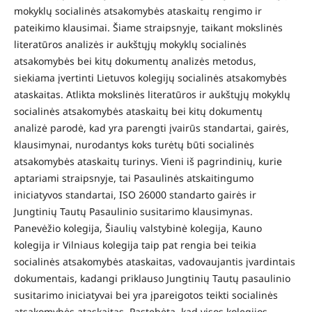
mokyklų socialinės atsakomybės ataskaitų rengimo ir
pateikimo klausimai. Šiame straipsnyje, taikant mokslinės
literatūros analizės ir aukštųjų mokyklų socialinės
atsakomybės bei kitų dokumentų analizės metodus,
siekiama įvertinti Lietuvos kolegijų socialinės atsakomybės
ataskaitas. Atlikta mokslinės literatūros ir aukštųjų mokyklų
socialinės atsakomybės ataskaitų bei kitų dokumentų
analizė parodė, kad yra parengti įvairūs standartai, gairės,
klausimynai, nurodantys koks turėtų būti socialinės
atsakomybės ataskaitų turinys. Vieni iš pagrindinių, kurie
aptariami straipsnyje, tai Pasaulinės atskaitingumo
iniciatyvos standartai, ISO 26000 standarto gairės ir
Jungtinių Tautų Pasaulinio susitarimo klausimynas.
Panevėžio kolegija, Šiaulių valstybinė kolegija, Kauno
kolegija ir Vilniaus kolegija taip pat rengia bei teikia
socialinės atsakomybės ataskaitas, vadovaujantis įvardintais
dokumentais, kadangi priklauso Jungtinių Tautų pasaulinio
susitarimo iniciatyvai bei yra įpareigotos teikti socialinės
atsakomybės ataskaitas. Pastebėta, kad visos kolegijos