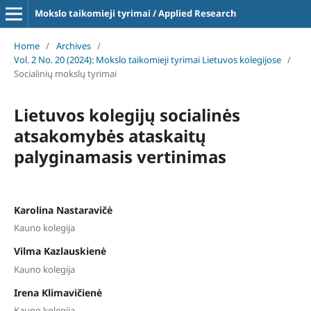
Mokslo taikomieji tyrimai / Applied Research
Home
/
Archives
/
Vol. 2 No. 20 (2024): Mokslo taikomieji tyrimai Lietuvos kolegijose
/
Socialinių mokslų tyrimai
Lietuvos kolegijų socialinės
atsakomybės ataskaitų
palyginamasis vertinimas
Karolina Nastaravičė
Kauno kolegija
Vilma Kazlauskienė
Kauno kolegija
Irena Klimavičienė
Kauno kolegija