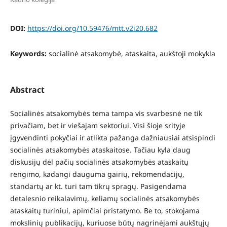
DOI:
https://doi.org/10.59476/mtt.v2i20.682
Keywords:
socialinė atsakomybė, ataskaita, aukštoji mokykla
Abstract
Socialinės atsakomybės tema tampa vis svarbesnė ne tik
privačiam, bet ir viešajam sektoriui. Visi šioje srityje
įgyvendinti pokyčiai ir atlikta pažanga dažniausiai atsispindi
socialinės atsakomybės ataskaitose. Tačiau kyla daug
diskusijų dėl pačių socialinės atsakomybės ataskaitų
rengimo, kadangi dauguma gairių, rekomendacijų,
standartų ar kt. turi tam tikrų spragų. Pasigendama
detalesnio reikalavimų, keliamų socialinės atsakomybės
ataskaitų turiniui, apimčiai pristatymo. Be to, stokojama
mokslinių publikacijų, kuriuose būtų nagrinėjami aukštųjų