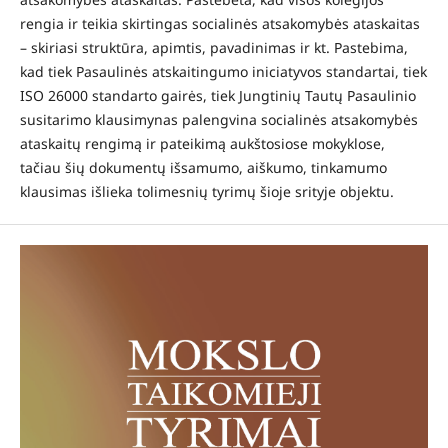
rengia ir teikia skirtingas socialinės atsakomybės ataskaitas
– skiriasi struktūra, apimtis, pavadinimas ir kt. Pastebima,
kad tiek Pasaulinės atskaitingumo iniciatyvos standartai, tiek
ISO 26000 standarto gairės, tiek Jungtinių Tautų Pasaulinio
susitarimo klausimynas palengvina socialinės atsakomybės
ataskaitų rengimą ir pateikimą aukštosiose mokyklose,
tačiau šių dokumentų išsamumo, aiškumo, tinkamumo
klausimas išlieka tolimesnių tyrimų šioje srityje objektu.