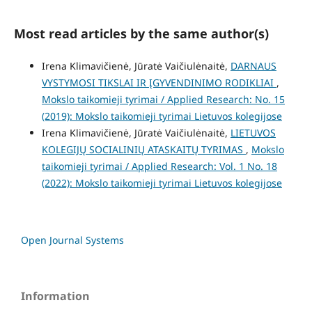
Most read articles by the same author(s)
Irena Klimavičienė, Jūratė Vaičiulėnaitė,
DARNAUS
VYSTYMOSI TIKSLAI IR ĮGYVENDINIMO RODIKLIAI
,
Mokslo taikomieji tyrimai / Applied Research: No. 15
(2019): Mokslo taikomieji tyrimai Lietuvos kolegijose
Irena Klimavičienė, Jūratė Vaičiulėnaitė,
LIETUVOS
KOLEGIJŲ SOCIALINIŲ ATASKAITŲ TYRIMAS
,
Mokslo
taikomieji tyrimai / Applied Research: Vol. 1 No. 18
(2022): Mokslo taikomieji tyrimai Lietuvos kolegijose
Open Journal Systems
Information