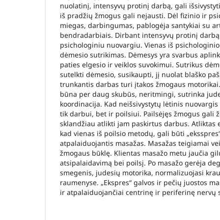
nuolatinį, intensyvų protinį darbą, gali išsivystyt
iš pradžių žmogus gali nejausti. Dėl fizinio ir ps
miegas, darbingumas, pablogėja santykiai su art
bendradarbiais. Dirbant intensyvų protinį darbą,
psichologiniu nuovargiu. Vienas iš psichologini
dėmesio sutrikimas. Dėmesys yra svarbus aplink
paties elgesio ir veiklos suvokimui. Sutrikus d
sutelkti dėmesio, susikaupti, jį nuolat blaško pašal
trunkantis darbas turi įtakos žmogaus motorikai.
būna per daug skubūs, neritmingi, sutrinka jude
koordinacija. Kad neišsivystytų lėtinis nuovargis
tik darbui, bet ir poilsiui. Pailsėjęs žmogus gali 
sklandžiau atlikti jam paskirtus darbus. Atlikta
kad vienas iš poilsio metodų, gali būti „eksspres“
atpalaiduojantis masažas. Masažas teigiamai veik
žmogaus būklę. Klientas masažo metu jaučia gi
atsipalaidavimą bei poilsį. Po masažo gerėja de
smegenis, judesių motorika, normalizuojasi kra
raumenyse. „Ekspres“ galvos ir pečių juostos ma
ir atpalaiduojančiai centrinę ir periferinę nervų 