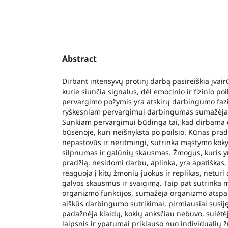
Abstract
Dirbant intensyvų protinį darbą pasireiškia įvai
kurie siunčia signalus, dėl emocinio ir fizinio poi
pervargimo požymis yra atskirų darbingumo fazi
ryškesniam pervargimui darbingumas sumažėja 
Sunkiam pervargimui būdinga tai, kad dirbama 
būsenoje, kuri neišnyksta po poilsio. Kūnas prad
nepastovūs ir neritmingi, sutrinka mąstymo kok
silpnumas ir galūnių skausmas. Žmogus, kuris y
pradžią, nesidomi darbu, aplinka, yra apatiškas, 
reaguoja į kitų žmonių juokus ir replikas, neturi a
galvos skausmus ir svaigimą. Taip pat sutrinka 
organizmo funkcijos, sumažėja organizmo atspar
aiškūs darbingumo sutrikimai, pirmiausiai susij
padažnėja klaidų, kokių anksčiau nebuvo, sulėtė
laipsnis ir ypatumai priklauso nuo individualių