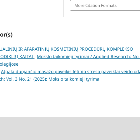
More Citation Formats
or(s)
ALINIŲ IR APARATINIŲ KOSMETINIŲ PROCEDŪRŲ KOMPLEKSO
ODIKLIŲ KAITAI
,
Mokslo taikomieji tyrimai / Applied Research: No.
kolegijose
,
Atpalaiduojančio masažo poveikis lėtinio streso paveiktai veido od
h: Vol. 3 No. 21 (2025): Mokslo taikomieji tyrimai