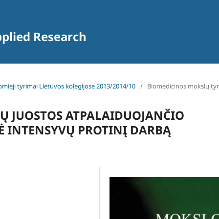
pplied Research
komieji tyrimai Lietuvos kolegijose 2013/2014/10
/
Biomedicinos mokslų tyr
ČIŲ JUOSTOS ATPALAIDUOJANČIO
Ė INTENSYVŲ PROTINĮ DARBĄ