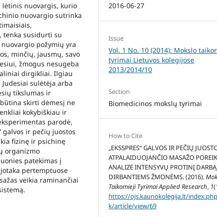
i lėtinis nuovargis, kurio
2016-06-27
ichinio nuovargio sutrinka
imaisiais,
 tenka susidurti su
Issue
o nuovargio požymių yra
Vol. 1 No. 10 (2014): Mokslo taiko
os, minčių, jausmų, savo
tyrimai Lietuvos kolegijose
ėmesiui, žmogus nesugeba
2013/2014/10
iniai dirgikliai. Ilgiau
 Judesiai sulėtėja arba
Section
sių tikslumas ir
 būtina skirti dėmesį ne
Biomedicinos mokslų tyrimai
ženkliai kokybiškiau ir
s eksperimentas parodė,
 galvos ir pečių juostos
How to Cite
ia fizinę ir psichinę
„EKSSPRES“ GALVOS IR PEČIŲ JUOST
lų organizmo
ATPALAIDUOJANČIO MASAŽO POREI
guonies patekimas į
ANALIZĖ INTENSYVŲ PROTINĮ DARBĄ
ujotaka pertemptuose
DIRBANTIEMS ŽMONĖMS. (2016).
Mok
sažas veikia raminančiai
Taikomieji Tyrimai Applied Research
,
1
(
sistemą.
https://ojs.kaunokolegija.lt/index.ph
k/article/view/69