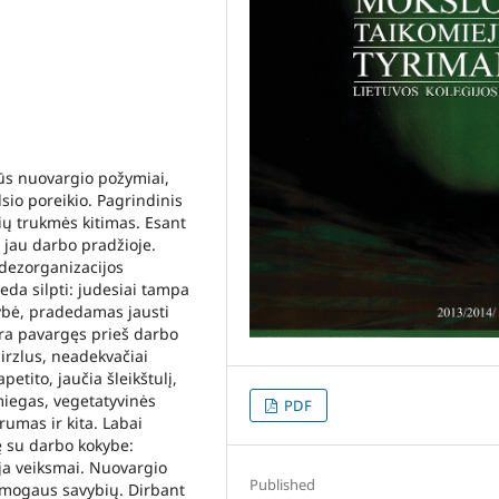
rūs nuovargio požymiai,
lsio poreikio. Pagrindinis
ų trukmės kitimas. Esant
jau darbo pradžioje.
dezorganizacijos
eda silpti: judesiai tampa
ybė, pradedamas jausti
ra pavargęs prieš darbo
irzlus, neadekvačiai
petito, jaučia šleikštulį,
miegas, vegetatyvinės
PDF
umas ir kita. Labai
ę su darbo kokybe:
ja veiksmai. Nuovargio
Published
 žmogaus savybių. Dirbant