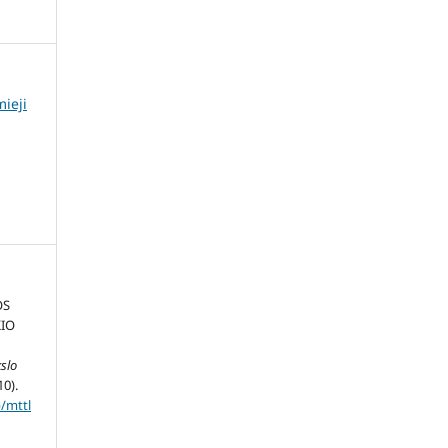
mieji
OS
KIO
slo
10).
p/mttl