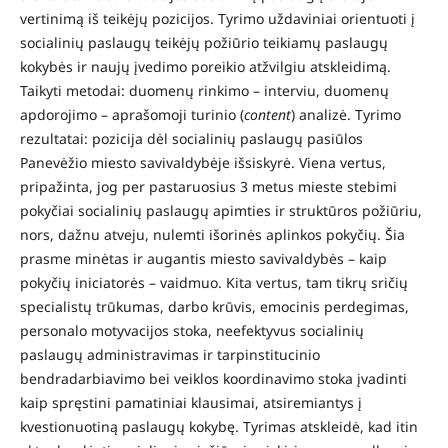
vertinimą iš teikėjų pozicijos. Tyrimo uždaviniai orientuoti į
socialinių paslaugų teikėjų požiūrio teikiamų paslaugų
kokybės ir naujų įvedimo poreikio atžvilgiu atskleidimą.
Taikyti metodai: duomenų rinkimo – interviu, duomenų
apdorojimo – aprašomoji turinio (
content
) analizė. Tyrimo
rezultatai: pozicija dėl socialinių paslaugų pasiūlos
Panevėžio miesto savivaldybėje išsiskyrė. Viena vertus,
pripažinta, jog per pastaruosius 3 metus mieste stebimi
pokyčiai socialinių paslaugų apimties ir struktūros požiūriu,
nors, dažnu atveju, nulemti išorinės aplinkos pokyčių. Šia
prasme minėtas ir augantis miesto savivaldybės – kaip
pokyčių iniciatorės – vaidmuo. Kita vertus, tam tikrų sričių
specialistų trūkumas, darbo krūvis, emocinis perdegimas,
personalo motyvacijos stoka, neefektyvus socialinių
paslaugų administravimas ir tarpinstitucinio
bendradarbiavimo bei veiklos koordinavimo stoka įvadinti
kaip spręstini pamatiniai klausimai, atsiremiantys į
kvestionuotiną paslaugų kokybę. Tyrimas atskleidė, kad itin