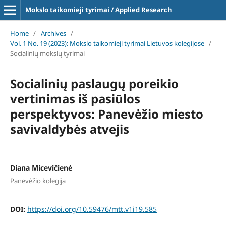
Mokslo taikomieji tyrimai / Applied Research
Home
/
Archives
/
Vol. 1 No. 19 (2023): Mokslo taikomieji tyrimai Lietuvos kolegijose
/
Socialinių mokslų tyrimai
Socialinių paslaugų poreikio
vertinimas iš pasiūlos
perspektyvos: Panevėžio miesto
savivaldybės atvejis
Diana Micevičienė
Panevėžio kolegija
DOI:
https://doi.org/10.59476/mtt.v1i19.585