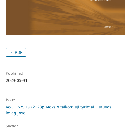
PDF
Published
2023-05-31
Issue
Vol. 1 No. 19 (2023): Mokslo taikomieji tyrimai Lietuvos
kolegijose
Section