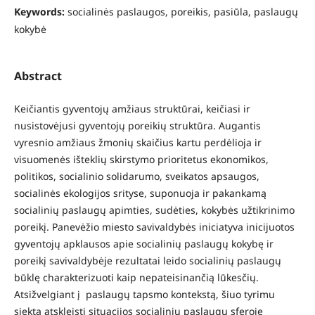
Keywords:
socialinės paslaugos, poreikis, pasiūla, paslaugų
kokybė
Abstract
Keičiantis gyventojų amžiaus struktūrai, keičiasi ir
nusistovėjusi gyventojų poreikių struktūra. Augantis
vyresnio amžiaus žmonių skaičius kartu perdėlioja ir
visuomenės išteklių skirstymo prioritetus ekonomikos,
politikos, socialinio solidarumo, sveikatos apsaugos,
socialinės ekologijos srityse, suponuoja ir pakankamą
socialinių paslaugų apimties, sudėties, kokybės užtikrinimo
poreikį. Panevėžio miesto savivaldybės iniciatyva inicijuotos
gyventojų apklausos apie socialinių paslaugų kokybę ir
poreikį savivaldybėje rezultatai leido socialinių paslaugų
būklę charakterizuoti kaip nepateisinančią lūkesčių.
Atsižvelgiant į paslaugų tapsmo kontekstą, šiuo tyrimu
siekta atskleisti situacijos socialinių paslaugų sferoje