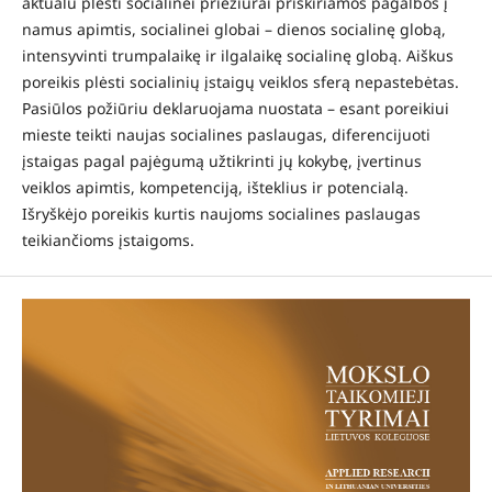
aktualu plėsti socialinei priežiūrai priskiriamos pagalbos į
namus apimtis, socialinei globai – dienos socialinę globą,
intensyvinti trumpalaikę ir ilgalaikę socialinę globą. Aiškus
poreikis plėsti socialinių įstaigų veiklos sferą nepastebėtas.
Pasiūlos požiūriu deklaruojama nuostata – esant poreikiui
mieste teikti naujas socialines paslaugas, diferencijuoti
įstaigas pagal pajėgumą užtikrinti jų kokybę, įvertinus
veiklos apimtis, kompetenciją, išteklius ir potencialą.
Išryškėjo poreikis kurtis naujoms socialines paslaugas
teikiančioms įstaigoms.