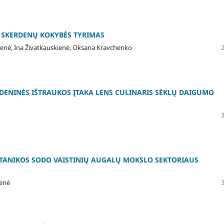
, SKERDENŲ KOKYBĖS TYRIMAS
kienė, Ina Živatkauskienė, Oksana Kravchenko
DENINĖS IŠTRAUKOS ĮTAKA LENS CULINARIS SĖKLŲ DAIGUMO
OTANIKOS SODO VAISTINIŲ AUGALŲ MOKSLO SEKTORIAUS
ienė