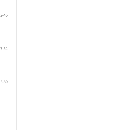
42-46
47-52
53-59