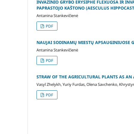
INVAZINIO GRYBO ERYSIPHE FLEXUOSA IR IN
PAPRASTOJO KAŠTONO (AESCULUS HIPPOCAST
Antanina Stankevičienė
PDF
NAUJAI SODINAMŲ MIESTŲ APSAUGINIUOSE GA
Antanina Stankevičienė
PDF
STRAW OF THE AGRICULTURAL PLANTS AS AN 
Vasyl Zhelykh, Yuriy Furdas, Olena Savchenko, Khryst
PDF