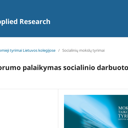
pplied Research
omieji tyrimai Lietuvos kolegijose
/
Socialinių mokslų tyrimai
ų orumo palaikymas socialinio darbuoto