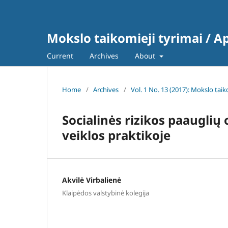
Mokslo taikomieji tyrimai / A
Current
Archives
About
Home
/
Archives
/
Vol. 1 No. 13 (2017): Mokslo taik
Socialinės rizikos paaugli
veiklos praktikoje
Akvilė Virbalienė
Klaipėdos valstybinė kolegija