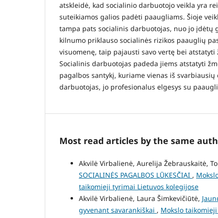
atskleidė, kad socialinio darbuotojo veikla yra r
suteikiamos galios padėti paaugliams. Šioje vei
tampa pats socialinis darbuotojas, nuo jo įdėtų 
kilnumo priklauso socialinės rizikos paauglių past
visuomenę, taip pajausti savo vertę bei atstatyt
Socialinis darbuotojas padeda jiems atstatyti ž
pagalbos santykį, kuriame vienas iš svarbiausių d
darbuotojas, jo profesionalus elgesys su paaugli
Most read articles by the same auth
Akvilė Virbalienė, Aurelija Žebrauskaitė, T
SOCIALINĖS PAGALBOS LŪKESČIAI
,
Mokslo
taikomieji tyrimai Lietuvos kolegijose
Akvilė Virbalienė, Laura Šimkevičiūtė,
Jaun
gyvenant savarankiškai
,
Mokslo taikomieji 