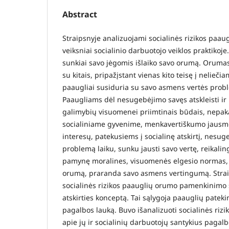
Abstract
Straipsnyje analizuojami socialinės rizikos paa
veiksniai socialinio darbuotojo veiklos praktikoje
sunkiai savo jėgomis išlaiko savo orumą. Orumas
su kitais, pripažįstant vienas kito teisę į neliečia
paaugliai susiduria su savo asmens vertės proble
Paaugliams dėl nesugebėjimo savęs atskleisti i
galimybių visuomenei priimtinais būdais, nepa
socialiniame gyvenime, menkavertiškumo jausmo
interesų, patekusiems į socialinę atskirtį, nesug
problemą laiku, sunku jausti savo vertę, reikal
pamynę moralines, visuomenės elgesio normas, 
orumą, praranda savo asmens vertingumą. Stra
socialinės rizikos paauglių orumo pamenkinimo si
atskirties konceptą. Tai sąlygoja paauglių pateki
pagalbos lauką. Buvo išanalizuoti socialinės riz
apie jų ir socialinių darbuotojų santykius pag