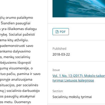
uglių orumo palaikymo
. Šiandien paaugliai
 yra išlaikomas dialogu
PDF
mybę. Socialiai pažeisti
ma kitų atžvilgiu.
r pademonstruoti savo
Published
kankamo dalyvavimo
2018-03-22
, menkų socialinių
ebėjusiems išspręsti
ingumą visuomenėje, o
Issue
tuo pačiu, pamina ir savo
Vol. 1 No. 13 (2017): Mokslo taiko
ipsnyje analizuojama
tyrimai Lietuvos kolegijose
tuacijos, per socialinės
mą į socialinio darbuotojo
Section
ikos paauglių atsakymai
Socialinių mokslų tyrimai
albos metu. Duomenys