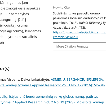
eikšminga, nes jam
How to Cite
kloje žmogiškasis aspektas
Socialinės rizikos paauglių orumo
galių ir asmenybės
palaikymas socialinio darbuotojo veik
angos ,,grįžti" į
praktikoje. (2018).
Mokslo Taikomieji Ty
i žmogiškąjį orumą.
Applied Research
,
1
(13).
mogiškąjį orumą, kurdamas
https://ojs.kaunokolegija.lt/index.ph
alių yra pats socialinis
k/article/view/207
ais.
More Citation Formats
or(s)
omas Virbalis, Daiva Jurkutaitytė,
ASMENŲ, SERGANČIŲ EPILEPSIJA,
 taikomieji tyrimai / Applied Research: Vol. 1 No. 12 (2016): Mokslo
uolių, išėjusių iš bendruomeninių vaikų globos namų, patirtys
tyrimai / Applied Research: Vol. 2 No. 19 (2023): Mokslo taikomieji