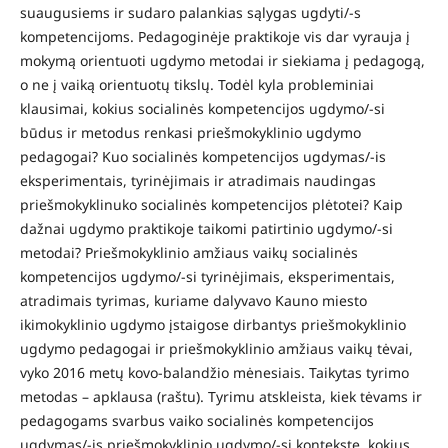
suaugusiems ir sudaro palankias sąlygas ugdyti/-s
kompetencijoms. Pedagoginėje praktikoje vis dar vyrauja į
mokymą orientuoti ugdymo metodai ir siekiama į pedagogą,
o ne į vaiką orientuotų tikslų. Todėl kyla probleminiai
klausimai, kokius socialinės kompetencijos ugdymo/-si
būdus ir metodus renkasi priešmokyklinio ugdymo
pedagogai? Kuo socialinės kompetencijos ugdymas/-is
eksperimentais, tyrinėjimais ir atradimais naudingas
priešmokyklinuko socialinės kompetencijos plėtotei? Kaip
dažnai ugdymo praktikoje taikomi patirtinio ugdymo/-si
metodai? Priešmokyklinio amžiaus vaikų socialinės
kompetencijos ugdymo/-si tyrinėjimais, eksperimentais,
atradimais tyrimas, kuriame dalyvavo Kauno miesto
ikimokyklinio ugdymo įstaigose dirbantys priešmokyklinio
ugdymo pedagogai ir priešmokyklinio amžiaus vaikų tėvai,
vyko 2016 metų kovo-balandžio mėnesiais. Taikytas tyrimo
metodas – apklausa (raštu). Tyrimu atskleista, kiek tėvams ir
pedagogams svarbus vaiko socialinės kompetencijos
ugdymas/-is priešmokyklinio ugdymo/-si kontekste, kokius