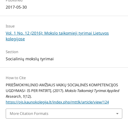
Published
2017-05-30
Issue
Vol. 1 No. 12 (2016): Mokslo taikomieji tyrimai Lietuvos
kolegijose
Section
Socialinių mokslų tyrimai
How to Cite
PRIEŠMOKYKLINIO AMŽIAUS VAIKŲ SOCIALINĖS KOMPETENCIJOS
UGDYMAS/- IS PER PATIRTĮ. (2017).
Mokslo Taikomieji Tyrimai Applied
Research
,
1
(12).
https://ojs.kaunokolegija.lt/index.php/mttlk/article/view/124
More Citation Formats