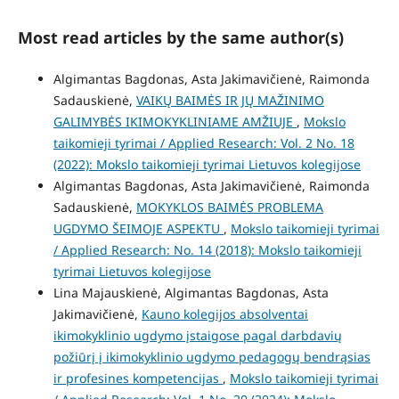
Most read articles by the same author(s)
Algimantas Bagdonas, Asta Jakimavičienė, Raimonda
Sadauskienė,
VAIKŲ BAIMĖS IR JŲ MAŽINIMO
GALIMYBĖS IKIMOKYKLINIAME AMŽIUJE
,
Mokslo
taikomieji tyrimai / Applied Research: Vol. 2 No. 18
(2022): Mokslo taikomieji tyrimai Lietuvos kolegijose
Algimantas Bagdonas, Asta Jakimavičienė, Raimonda
Sadauskienė,
MOKYKLOS BAIMĖS PROBLEMA
UGDYMO ŠEIMOJE ASPEKTU
,
Mokslo taikomieji tyrimai
/ Applied Research: No. 14 (2018): Mokslo taikomieji
tyrimai Lietuvos kolegijose
Lina Majauskienė, Algimantas Bagdonas, Asta
Jakimavičienė,
Kauno kolegijos absolventai
ikimokyklinio ugdymo įstaigose pagal darbdavių
požiūrį į ikimokyklinio ugdymo pedagogų bendrąsias
ir profesines kompetencijas
,
Mokslo taikomieji tyrimai