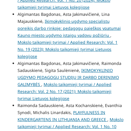
/ Applied Research: Vol. 1 No. 20 (2024): Mokslo
taikomieji tyrimai Lietuvos kolegijose
Algimantas Bagdonas, Asta Jakimavičienė, Lina
Majauskienė,
Ikimokyklinio ugdymo specialistų
poreikis darbo rinkoje: pedagogų paieškos ypatumai
Kauno miesto ugdymo įstaigų vadovų požiūriu
,
Mokslo taikomieji tyrimai / Applied Research: Vol. 1
No. 19 (2023): Mokslo taikomieji tyrimai Lietuvos
kolegijose
Algimantas Bagdonas, Asta Jakimavičienė, Raimonda
Sadauskienė, Sigita Saulėnienė,
IKIMOKYKLINIO
UGDYMO PEDAGOGŲ STUDIJŲ IR DARBO DERINIMO
GALIMYBĖS
,
Mokslo taikomieji tyrimai / Applied
Research: Vol. 2 No. 17 (2021): Mokslo taikomieji
tyrimai Lietuvos kolegijose
Raimonda Sadauskienė, Asta Kochanskienė, Evanthia
Synodi, Michalis Linardakis,
PLAYFULNESS IN
KINDERGARTENS IN LITHUANIA AND GREECE
,
Mokslo
taikomieji tyrimai / Applied Research: Vol. 1 No. 10