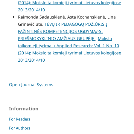
(2014): Mokslo taikomieji tyrimai Lietuvos kolegijose
2013/2014/10
Raimonda Sadauskienė, Asta Kochanskienė, Lina
Grinevičiūtė,
TĖVŲ IR PEDAGOGŲ POŽIŪRIS Į
PAŽINTINĖS KOMPETENCIJOS UGDYMĄ/-SI
PRIEŠMOKYKLINIO AMŽIAUS GRUPĖJE
,
Mokslo
taikomieji tyrimai / Applied Research: Vol. 1 No. 10
(2014): Mokslo taikomieji tyrimai Lietuvos kolegijose
2013/2014/10
Open Journal Systems
Information
For Readers
For Authors