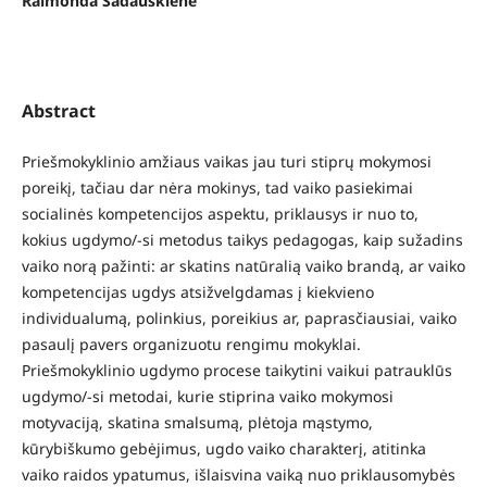
Raimonda Sadauskienė
Abstract
Priešmokyklinio amžiaus vaikas jau turi stiprų mokymosi
poreikį, tačiau dar nėra mokinys, tad vaiko pasiekimai
socialinės kompetencijos aspektu, priklausys ir nuo to,
kokius ugdymo/-si metodus taikys pedagogas, kaip sužadins
vaiko norą pažinti: ar skatins natūralią vaiko brandą, ar vaiko
kompetencijas ugdys atsižvelgdamas į kiekvieno
individualumą, polinkius, poreikius ar, paprasčiausiai, vaiko
pasaulį pavers organizuotu rengimu mokyklai.
Priešmokyklinio ugdymo procese taikytini vaikui patrauklūs
ugdymo/-si metodai, kurie stiprina vaiko mokymosi
motyvaciją, skatina smalsumą, plėtoja mąstymo,
kūrybiškumo gebėjimus, ugdo vaiko charakterį, atitinka
vaiko raidos ypatumus, išlaisvina vaiką nuo priklausomybės